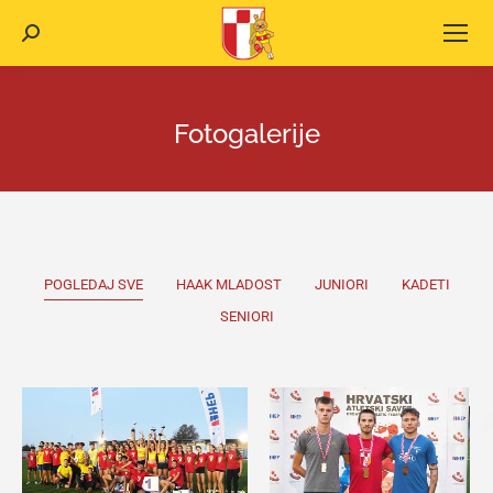
Search:
Fotogalerije
POGLEDAJ SVE
HAAK MLADOST
JUNIORI
KADETI
SENIORI