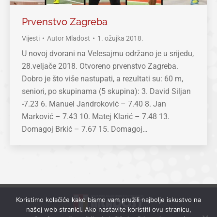
Prvenstvo Zagreba
Vijesti
Autor
Mladost
1. ožujka 2018.
U novoj dvorani na Velesajmu održano je u srijedu,
28.veljače 2018. Otvoreno prvenstvo Zagreba.
Dobro je što više nastupati, a rezultati su: 60 m,
seniori, po skupinama (5 skupina): 3. David Siljan
-7.23 6. Manuel Jandroković – 7.40 8. Jan
Marković – 7.43 10. Matej Klarić – 7.48 13.
Domagoj Brkić – 7.67 15. Domagoj…
Koristimo kolačiće kako bismo vam pružili najbolje iskustvo na
našoj web stranici. Ako nastavite koristiti ovu stranicu,