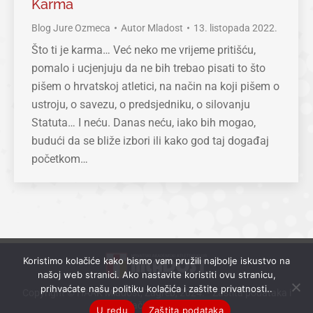
Karma
Blog Jure Ozmeca
Autor
Mladost
13. listopada 2022.
Što ti je karma… Već neko me vrijeme pritišću,
pomalo i ucjenjuju da ne bih trebao pisati to što
pišem o hrvatskoj atletici, na način na koji pišem o
ustroju, o savezu, o predsjedniku, o silovanju
Statuta… I neću. Danas neću, iako bih mogao,
budući da se bliže izbori ili kako god taj događaj
početkom…
Koristimo kolačiće kako bismo vam pružili najbolje iskustvo na
našoj web stranici. Ako nastavite koristiti ovu stranicu,
prihvaćate našu politiku kolačića i zaštite privatnosti..
Copyright © HAAK Mladost, Zagreb, 2024. •
Zaštita podataka i
kolačići (cookies)
U redu
Zaštita podataka