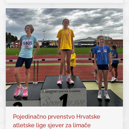
Pojedinačno prvenstvo Hrvatske
atletske lige sjever za limače