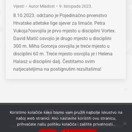
Vijesti
Autor
Mladost
9. listopada 2023.
8.10.2023. održano je Pojedinačno prvenstvo
Hrvatske atletske lige sjever za limače. Petra
Vukoja?osvojila je prvo mjesto u disciplini Vortex.
David Matić osvojio je drugo mjesto u disciplini
300 m. Miha Goronja osvojila je treće mjesto u
disciplini 60 m. Treće mjesto osvojila je i Helena
Halasz u disciplini dalj. Čestitamo svim
natjecateljima na postignutim rezultatima!
Koristimo kolačiće kako bismo vam pružili najbolje iskustvo na
našoj web stranici. Ako nastavite koristiti ovu stranicu,
prihvaćate našu politiku kolačića i zaštite privatnosti..
Copyright © HAAK Mladost, Zagreb, 2024. •
Zaštita podataka i
kolačići (cookies)