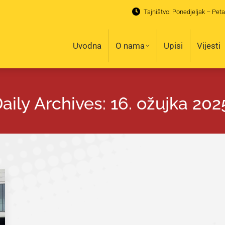
Tajništvo: Ponedjeljak – Peta
Uvodna
O nama
Upisi
Vijesti
Uvodna
O nama
Upisi
Vijesti
aily Archives:
16. ožujka 202