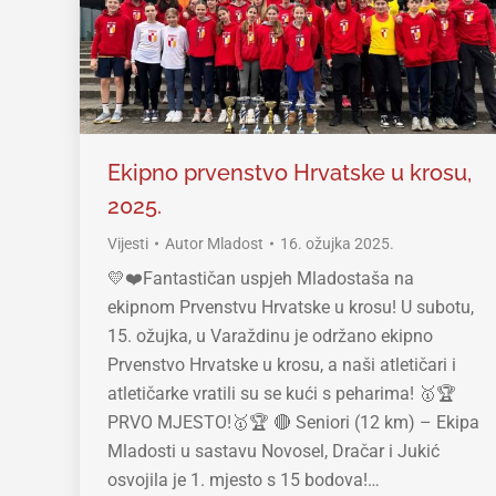
Ekipno prvenstvo Hrvatske u krosu,
2025.
Vijesti
Autor
Mladost
16. ožujka 2025.
💛❤️Fantastičan uspjeh Mladostaša na
ekipnom Prvenstvu Hrvatske u krosu! U subotu,
15. ožujka, u Varaždinu je održano ekipno
Prvenstvo Hrvatske u krosu, a naši atletičari i
atletičarke vratili su se kući s peharima! 🥇🏆
PRVO MJESTO!🥇🏆 🔴 Seniori (12 km) – Ekipa
Mladosti u sastavu Novosel, Dračar i Jukić
osvojila je 1. mjesto s 15 bodova!…