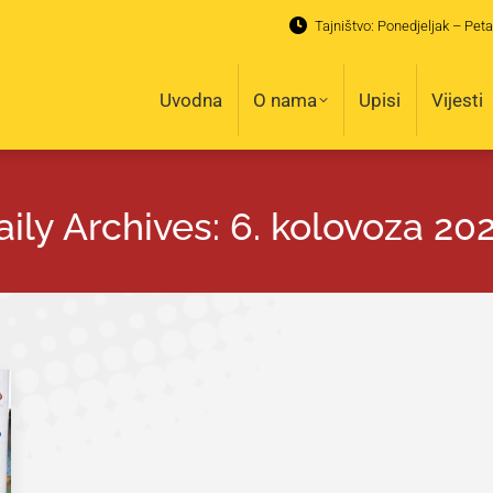
Tajništvo: Ponedjeljak – Peta
Uvodna
O nama
Upisi
Vijesti
Uvodna
O nama
Upisi
Vijesti
aily Archives:
6. kolovoza 202