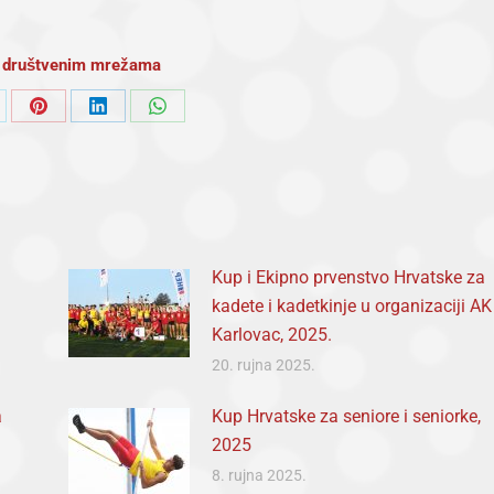
na društvenim mrežama
are
Share
Share
Share
on
on
on
Pinterest
LinkedIn
WhatsApp
Kup i Ekipno prvenstvo Hrvatske za
kadete i kadetkinje u organizaciji AK
Karlovac, 2025.
20. rujna 2025.
a
Kup Hrvatske za seniore i seniorke,
2025
8. rujna 2025.