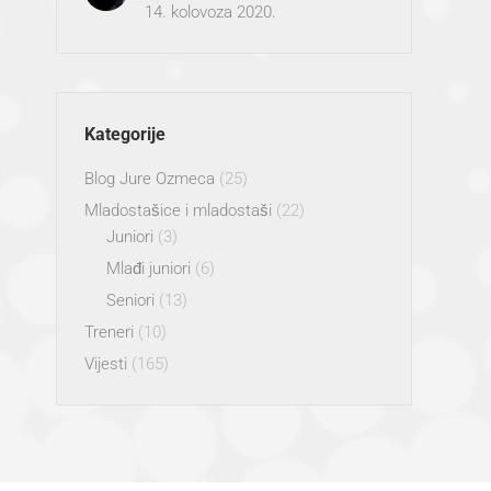
14. kolovoza 2020.
Kategorije
Blog Jure Ozmeca
(25)
Mladostašice i mladostaši
(22)
Juniori
(3)
Mlađi juniori
(6)
Seniori
(13)
Treneri
(10)
Vijesti
(165)