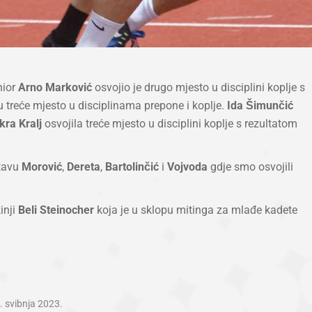
nior
Arno Marković
osvojio je drugo mjesto u disciplini koplje s
u treće mjesto u disciplinama prepone i koplje.
Ida Šimunčić
kra Kralj
osvojila treće mjesto u disciplini koplje s rezultatom
stavu
Morović
,
Dereta
,
Bartolinčić
i
Vojvoda
gdje smo osvojili
inji
Beli Steinocher
koja je u sklopu mitinga za mlađe kadete
. svibnja 2023.