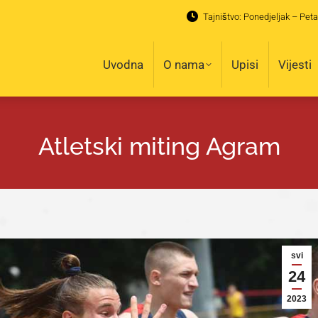
Tajništvo: Ponedjeljak – Peta
Uvodna
O nama
Upisi
Vijesti
Uvodna
O nama
Upisi
Vijesti
Atletski miting Agram
svi
24
2023