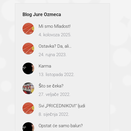
Blog Jure Ozmeca
Mi smo Mladost!
4. kolovoza 2025.
Ostavka? Da, ali…
24. rujna 2023.
Karma
13. listopada 2022.
Što se čeka?
27. veljače 2022.
Svi „PRICEDNIKOVI“ ljudi
8. siječnja 2022.
Opstat će samo balun?