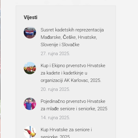
Vijesti
Susret kadetskih reprezentacija
Mađarske, Češke, Hrvatske,
Slovenije i Slovačke
27. rujna 2025.
Kup i Ekipno prvenstvo Hrvatske
za kadete i kadetkinje u
organizaciji AK Karlovac, 2025.
20. rujna 2025.
Pojedinačno prvenstvo Hrvatske
za mlađe seniore i seniorke, 2025
14. rujna 2025.
Kup Hrvatske za seniore i
seniorke, 2025