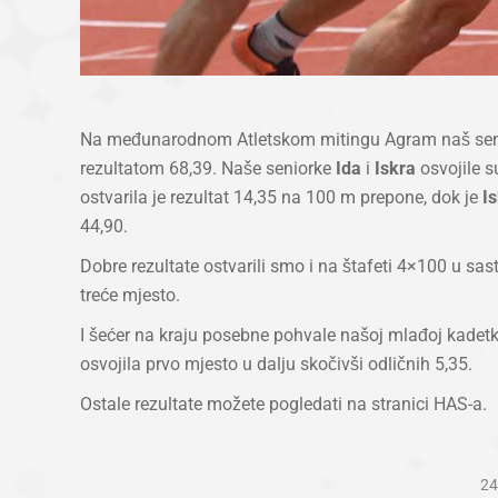
Na međunarodnom Atletskom mitingu Agram naš se
rezultatom 68,39. Naše seniorke
Ida
i
Iskra
osvojile s
ostvarila je rezultat 14,35 na 100 m prepone, dok je
Is
44,90.
Dobre rezultate ostvarili smo i na štafeti 4×100 u sa
treće mjesto.
I šećer na kraju posebne pohvale našoj mlađoj kadetk
osvojila prvo mjesto u dalju skočivši odličnih 5,35.
Ostale rezultate možete pogledati na stranici HAS-a.
24