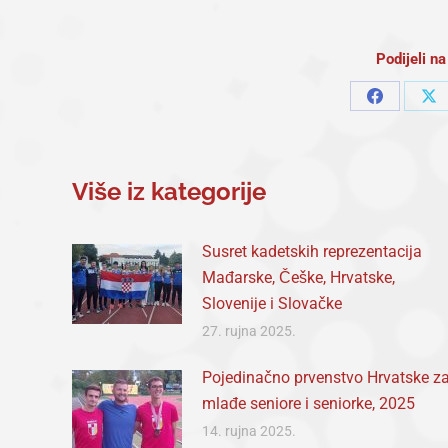
Podijeli 
Share
Sh
on
on
Facebook
X
Više iz kategorije
Susret kadetskih reprezentacija
Mađarske, Češke, Hrvatske,
Slovenije i Slovačke
27. rujna 2025.
Pojedinačno prvenstvo Hrvatske z
mlađe seniore i seniorke, 2025
14. rujna 2025.