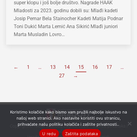
super klopu i još bolje društvo. Nagrade HAAK
Mladosti za 2023. godinu dobili su: Mlađi kadeti
Josip Pernar Bela Stainocher Kadeti Matija Podnar
Toni Dukić Marta Lemić Ana Sikirić Mlađi juniori
Marta Musladin Lovro…
←
1
…
13
14
15
16
17
…
27
→
Koristimo kolačiće kako bismo vam pružili najbolje iskustvo na
našoj web stranici. Ako nastavite koristiti ovu stranicu,
prihvaćate našu politiku kolačića i zaštite privatnosti..
Copyright © HAAK Mladost, Zagreb, 2024. •
Zaštita podataka i
kolačići (cookies)
U redu
Zaštita podataka