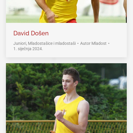
David Došen
Juniori
,
Mladostašice i mladostaši
Autor
Mladost
1. siječnja 2024.