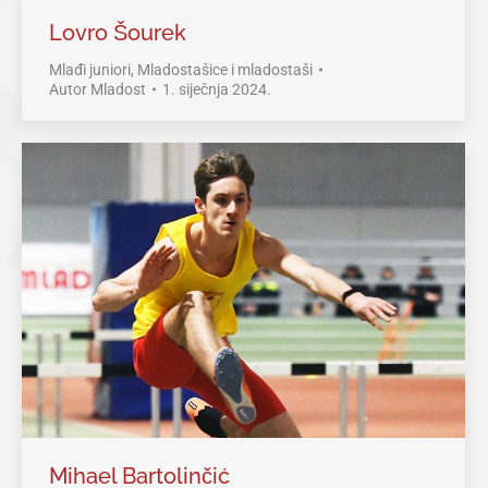
Lovro Šourek
Mlađi juniori
,
Mladostašice i mladostaši
Autor
Mladost
1. siječnja 2024.
Mihael Bartolinčić