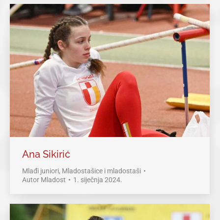
Ana Sikirić
Mlađi juniori
,
Mladostašice i mladostaši
Autor
Mladost
1. siječnja 2024.