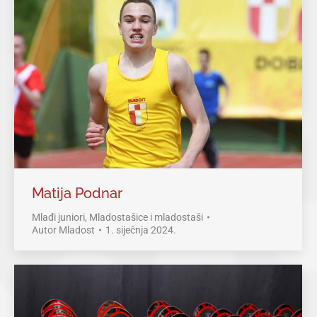
Matija Podnar
Mlađi juniori
,
Mladostašice i mladostaši
Autor
Mladost
1. siječnja 2024.