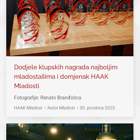
Dodjele klupskih nagrada najboljim
mladostašima i domjenak HAAK
Mladosti
Fotografije: Renato Branđolica
HAAK Mladost
Autor
Mladost
30. prosinca 2023.