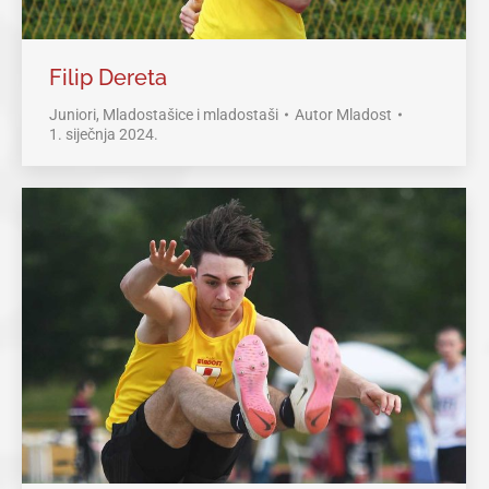
Filip Dereta
Juniori
,
Mladostašice i mladostaši
Autor
Mladost
1. siječnja 2024.