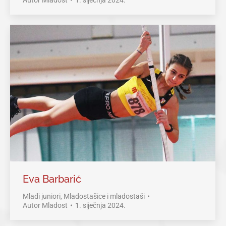
Autor
Mladost
1. siječnja 2024.
Eva Barbarić
Mlađi juniori
,
Mladostašice i mladostaši
Autor
Mladost
1. siječnja 2024.