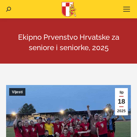
Search:
Ekipno Prvenstvo Hrvatske za
seniore i seniorke, 2025
Vijesti
lip
18
2025