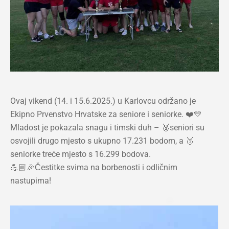
Ovaj vikend (14. i 15.6.2025.) u Karlovcu održano je
Ekipno Prvenstvo Hrvatske za seniore i seniorke. ❤️💛
Mladost je pokazala snagu i timski duh – 🥈seniori su
osvojili drugo mjesto s ukupno 17.231 bodom, a 🥉
seniorke treće mjesto s 16.299 bodova.
💪🏼🎉Čestitke svima na borbenosti i odličnim
nastupima!