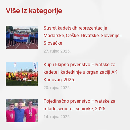
Facebook
X
Pinterest
LinkedIn
WhatsApp
Više iz kategorije
Susret kadetskih reprezentacija
Mađarske, Češke, Hrvatske, Slovenije i
Slovačke
27. rujna 2025.
Kup i Ekipno prvenstvo Hrvatske za
kadete i kadetkinje u organizaciji AK
Karlovac, 2025.
20. rujna 2025.
Pojedinačno prvenstvo Hrvatske za
mlađe seniore i seniorke, 2025
14. rujna 2025.