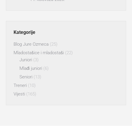
Kategorije
Blog Jure Ozmeca
(25)
Mladostašice i mladostaši
(22)
Juniori
(3)
Mlađi juniori
(6)
Seniori
(13)
Treneri
(10)
Vijesti
(165)