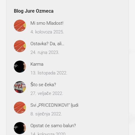
Blog Jure Ozmeca
Mi smo Mladost!
4. kolovoza 2025.
Ostavka? Da, ali…
24. rujna 2023.
Karma
13. listopada 2022.
Što se čeka?
27. veljače 2022.
Svi „PRICEDNIKOVI“ ljudi
8. siječnja 2022.
Opstat će samo balun?
14. kolovoza 2020.