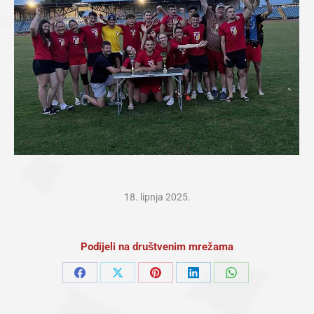
18. lipnja 2025.
Podijeli na društvenim mrežama
Share
Share
Share
Share
Share
on
on
on
on
on