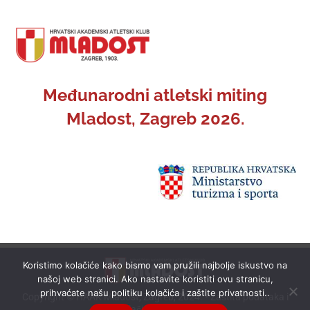
Međunarodni atletski miting
Mladost, Zagreb 2026.
Koristimo kolačiće kako bismo vam pružili najbolje iskustvo na
našoj web stranici. Ako nastavite koristiti ovu stranicu,
prihvaćate našu politiku kolačića i zaštite privatnosti..
Copyright © HAAK Mladost, Zagreb, 2024. •
Zaštita podataka i
kolačići (cookies)