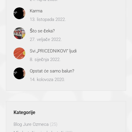
Karma
13. listopada 2022.
Što se čeka?
27. veljače 2022.
Svi „PRICEDNIKOVI“ ljudi
8. siječnja 2022.
Opstat će samo balun?
14. kolovoza 2020.
Kategorije
Blog Jure Ozmeca
(25)