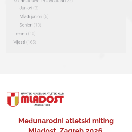
Mladostašice i mladostaši
(22)
Juniori
(3)
Mlađi juniori
(6)
Seniori
(13)
Treneri
(10)
Vijesti
(165)
Međunarodni atletski miting
Mladost, Zagreb 2026.