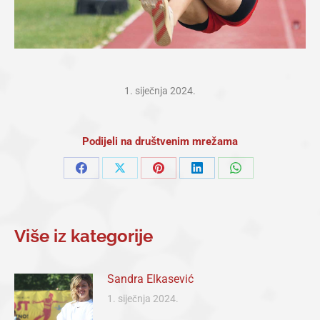
1. siječnja 2024.
Podijeli na društvenim mrežama
Share
Share
Share
Share
Share
on
on
on
on
on
Facebook
X
Pinterest
LinkedIn
WhatsApp
Više iz kategorije
Sandra Elkasević
1. siječnja 2024.