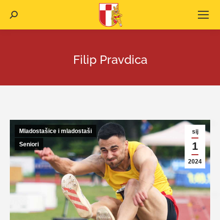
Search:
Filip Pravdica
Mladostašice i mladostaši
sij
1
Seniori
2024