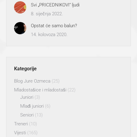
Svi „PRICEDNIKOVI“ ljudi
8. siječnja 2022.
Opstat će samo balun?
14. kolovoza 2020.
Kategorije
Blog Jure Ozmeca
(25)
Mladostašice i mladostaši
(22)
Juniori
(3)
Mlađi juniori
(6)
Seniori
(13)
Treneri
(10)
Vijesti
(165)