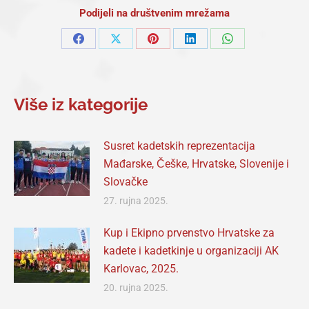
Podijeli na društvenim mrežama
Share
Share
Share
Share
Share
on
on
on
on
on
Facebook
X
Pinterest
LinkedIn
WhatsApp
Više iz kategorije
Susret kadetskih reprezentacija
Mađarske, Češke, Hrvatske, Slovenije i
Slovačke
27. rujna 2025.
Kup i Ekipno prvenstvo Hrvatske za
kadete i kadetkinje u organizaciji AK
Karlovac, 2025.
20. rujna 2025.