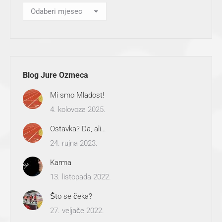
Arhiva
Blog Jure Ozmeca
Mi smo Mladost!
4. kolovoza 2025.
Ostavka? Da, ali…
24. rujna 2023.
Karma
13. listopada 2022.
Što se čeka?
27. veljače 2022.