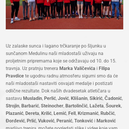
Uz zalaske sunca i lagano trčkaranje po šljunku u
sunčanom Medulinu naši mladostaši uživaju na
proljetnim pripremama koje se održavaju od 10. do 15.
travnja. Uz pratnju trenera
Marka Valičevića
i
Filipa
Pravdice
te ugodnu radnu atmosferu sigurni smo da će
naši mladostaši nastaviti osvajati medalje i postizati
odlične rezultate. Dok naših dvadesetak atletičara u
sastavu
Musladin
,
Perlić
,
Jović
,
Klišanin
,
Sikirić
,
Čadonić
,
Strojin
,
Barbarić
,
Steinocher
,
Bartolinčić
,
Lažeta
,
Šourek
,
Plazanić
,
Dereta
,
Krilić
,
Lemić
,
Fell
,
Krizmanić
,
Rubčić
,
Đorđević
,
Prlić
,
Vuković
,
Peranić
,
Tonković
i
Marković
marljivo trenira, možete pogledati slike i videe koje vam