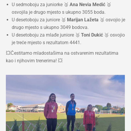
U sedmoboju za juniorke 🥈
Ana Nevia Medić
🥈
osvojila je drugo mjesto s ukupno 3055 boda.
U desetoboju za juniore 🥈
Marijan Lažeta
🥈 osvojio je
drugo mjesto s ukupno 3049 bodova.
U desetoboju za mlađe juniore 🥉
Toni Dukić
🥉 osvojio
je treće mjesto s rezultatom 4441.
💥Čestitamo mladostašima na ostvarenim rezultatima
kao i njihovim trenerima! 💥