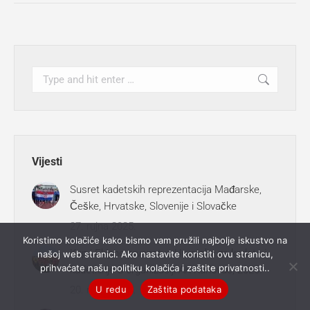
Search:
Vijesti
Susret kadetskih reprezentacija Mađarske,
Češke, Hrvatske, Slovenije i Slovačke
27. rujna 2025.
Koristimo kolačiće kako bismo vam pružili najbolje iskustvo na
Kup i Ekipno prvenstvo Hrvatske za kadete i
našoj web stranici. Ako nastavite koristiti ovu stranicu,
prihvaćate našu politiku kolačića i zaštite privatnosti..
kadetkinje u organizaciji AK Karlovac, 2025.
U redu
Zaštita podataka
20. rujna 2025.