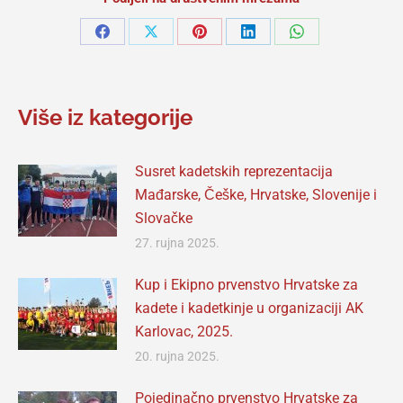
Share
Share
Share
Share
Share
on
on
on
on
on
Facebook
X
Pinterest
LinkedIn
WhatsApp
Više iz kategorije
Susret kadetskih reprezentacija
Mađarske, Češke, Hrvatske, Slovenije i
Slovačke
27. rujna 2025.
Kup i Ekipno prvenstvo Hrvatske za
kadete i kadetkinje u organizaciji AK
Karlovac, 2025.
20. rujna 2025.
Pojedinačno prvenstvo Hrvatske za