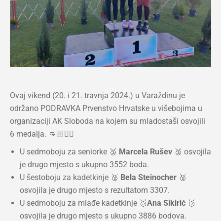
Ovaj vikend (20. i 21. travnja 2024.) u Varaždinu je
održano PODRAVKA Prvenstvo Hrvatske u višebojima u
organizaciji AK Sloboda na kojem su mladostaši osvojili
6 medalja. 👊🏼❤️‍🔥
U sedmoboju za seniorke 🥈
Marcela Rušev
🥈 osvojila
je drugo mjesto s ukupno 3552 boda.
U šestoboju za kadetkinje 🥈
Bela Steinocher
🥈
osvojila je drugo mjesto s rezultatom 3307.
U sedmoboju za mlađe kadetkinje 🥈
Ana Sikirić
🥈
osvojila je drugo mjesto s ukupno 3886 bodova.