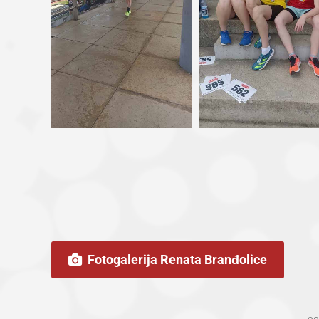
Fotogalerija Renata Branđolice