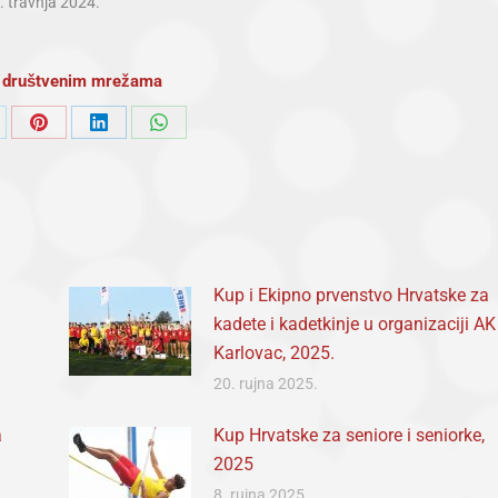
. travnja 2024.
na društvenim mrežama
are
Share
Share
Share
on
on
on
Pinterest
LinkedIn
WhatsApp
Kup i Ekipno prvenstvo Hrvatske za
kadete i kadetkinje u organizaciji AK
Karlovac, 2025.
20. rujna 2025.
a
Kup Hrvatske za seniore i seniorke,
2025
8. rujna 2025.