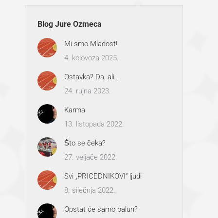
Blog Jure Ozmeca
Mi smo Mladost!
4. kolovoza 2025.
Ostavka? Da, ali…
24. rujna 2023.
Karma
13. listopada 2022.
Što se čeka?
27. veljače 2022.
Svi „PRICEDNIKOVI“ ljudi
8. siječnja 2022.
Opstat će samo balun?