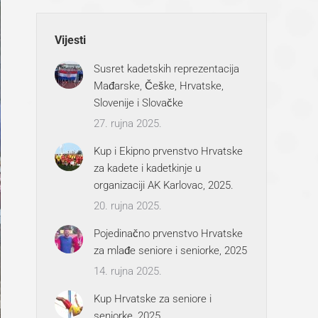
Vijesti
Susret kadetskih reprezentacija
Mađarske, Češke, Hrvatske,
Slovenije i Slovačke
27. rujna 2025.
Kup i Ekipno prvenstvo Hrvatske
za kadete i kadetkinje u
organizaciji AK Karlovac, 2025.
20. rujna 2025.
Pojedinačno prvenstvo Hrvatske
za mlađe seniore i seniorke, 2025
14. rujna 2025.
Kup Hrvatske za seniore i
seniorke, 2025