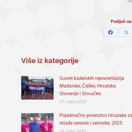
28
Podijeli 
Share
Sh
on
on
Facebook
X
Više iz kategorije
Susret kadetskih reprezentacija
Mađarske, Češke, Hrvatske,
Slovenije i Slovačke
27. rujna 2025.
Pojedinačno prvenstvo Hrvatske z
mlađe seniore i seniorke, 2025
14. rujna 2025.