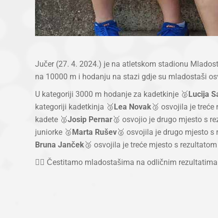
Jučer (27. 4. 2024.) je na atletskom stadionu Mlad
na 10000 m i hodanju na stazi gdje su mladostaši osv
U kategoriji 3000 m hodanje za kadetkinje 🥈
Lucija S
kategoriji kadetkinja 🥉
Lea Novak
🥉 osvojila je treć
kadete 🥈
Josip Pernar
🥈 osvojio je drugo mjesto s r
juniorke 🥈
Marta Rušev
🥈 osvojila je drugo mjesto s
Bruna Janček
🥉 osvojila je treće mjesto s rezultatom
❤️‍🔥 Čestitamo mladostašima na odličnim rezultatima k