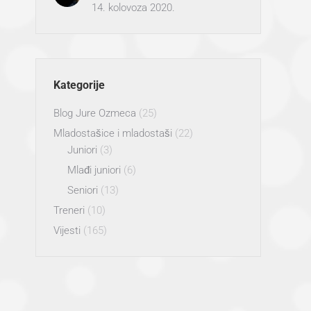
14. kolovoza 2020.
Kategorije
Blog Jure Ozmeca
(25)
Mladostašice i mladostaši
(22)
Juniori
(3)
Mlađi juniori
(6)
Seniori
(13)
Treneri
(10)
Vijesti
(165)