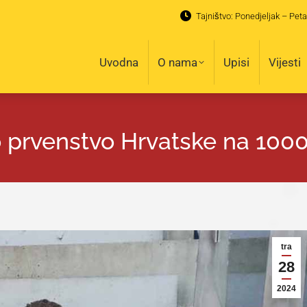
Tajništvo: Ponedjeljak – Peta
Uvodna
O nama
Upisi
Vijesti
Uvodna
O nama
Upisi
Vijesti
 prvenstvo Hrvatske na 10000
tra
28
2024