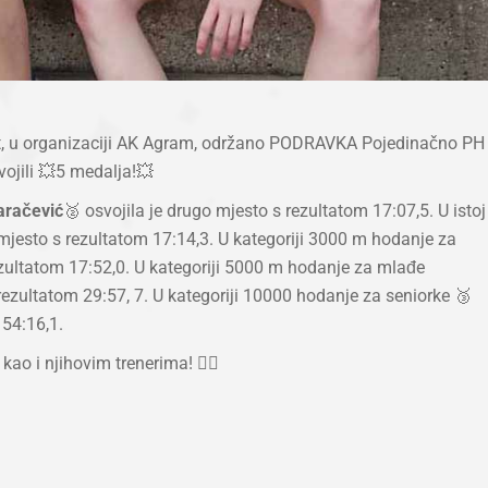
ost, u organizaciji AK Agram, održano PODRAVKA Pojedinačno PH
ojili 💥5 medalja!💥
aračević
🥈 osvojila je drugo mjesto s rezultatom 17:07,5. U istoj
e mjesto s rezultatom 17:14,3. U kategoriji 3000 m hodanje za
ezultatom 17:52,0. U kategoriji 5000 m hodanje za mlađe
 rezultatom 29:57, 7. U kategoriji 10000 hodanje za seniorke 🥉
 54:16,1.
ao i njihovim trenerima! ❤️‍🔥