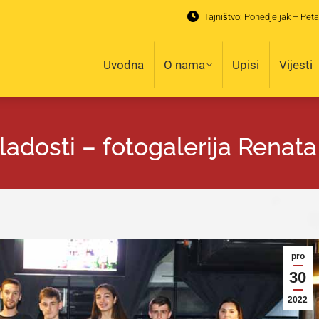
Tajništvo: Ponedjeljak – Peta
Uvodna
O nama
Upisi
Vijesti
Uvodna
O nama
Upisi
Vijesti
ladosti – fotogalerija Renata
pro
30
2022