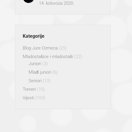
14. kolovoza 2020.
Kategorije
Blog Jure Ozmeca
(25)
Mladostašice i mladostaši
(22)
Juniori
(3)
Mlađi juniori
(6)
Seniori
(13)
Treneri
(10)
Vijesti
(165)