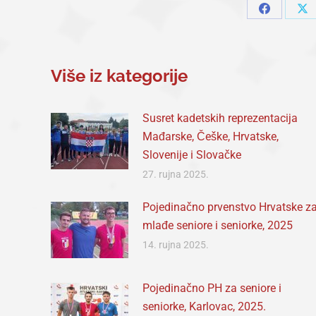
Share
Sh
on
on
Facebook
X
Više iz kategorije
Susret kadetskih reprezentacija
Mađarske, Češke, Hrvatske,
Slovenije i Slovačke
27. rujna 2025.
Pojedinačno prvenstvo Hrvatske z
mlađe seniore i seniorke, 2025
14. rujna 2025.
Pojedinačno PH za seniore i
seniorke, Karlovac, 2025.