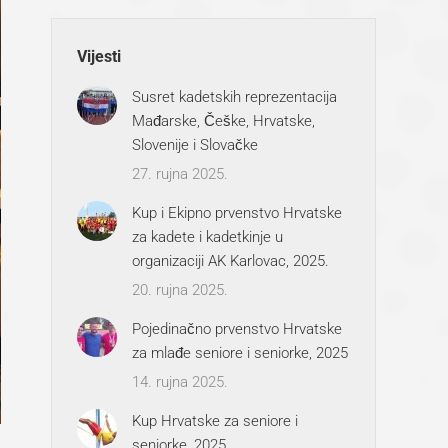
Vijesti
Susret kadetskih reprezentacija
Mađarske, Češke, Hrvatske,
Slovenije i Slovačke
27. rujna 2025.
Kup i Ekipno prvenstvo Hrvatske
za kadete i kadetkinje u
organizaciji AK Karlovac, 2025.
20. rujna 2025.
Pojedinačno prvenstvo Hrvatske
za mlađe seniore i seniorke, 2025
14. rujna 2025.
Kup Hrvatske za seniore i
seniorke, 2025