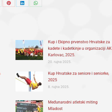
are
Share
Share
Share
on
on
on
Pinterest
LinkedIn
WhatsApp
Kup i Ekipno prvenstvo Hrvatske za
kadete i kadetkinje u organizaciji AK
Karlovac, 2025.
20. rujna 2025.
a
Kup Hrvatske za seniore i seniorke,
2025
8. rujna 2025.
Međunarodni atletski miting
Mladost