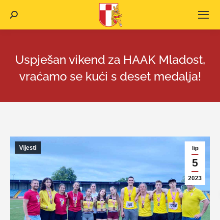
Search:
Uspješan vikend za HAAK Mladost,
vraćamo se kući s deset medalja!
Vijesti
lip
5
2023