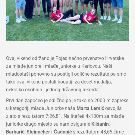
Ovaj vikend održano je Pojedinačno prvenstvo Hrvatske
za mlađe juniore i mlađe juniorke u Karlovcu. Naši
mladostaši ponovno su postigli odlične rezultate pa smo
tako ovaj vikend postali bogatiji za deset medalja,
nekoliko osobnih i jednog državnog rekorda.
Prvi dan započeo je odlično pa je tako na 2000 m zapreke
u kategoriji mlađe Juniorke naša
Marta Lemić
osvojila
zlato s rezultatom 7:26,81. Na štafeti 4x100m za mlađe
juniorke drugo mjesto su nam osigurale
Klišanin
,
Barbarić
,
Steinocher
i
Čadonić
s rezultatom 48,65 čime