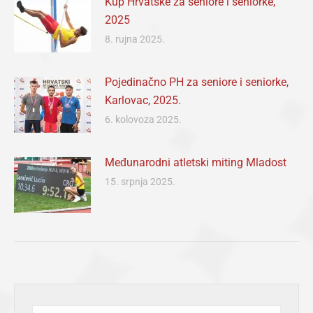
Kup Hrvatske za seniore i seniorke,
2025
8. rujna 2025.
Pojedinačno PH za seniore i seniorke,
Karlovac, 2025.
6. kolovoza 2025.
Međunarodni atletski miting Mladost
15. srpnja 2025.
Search: