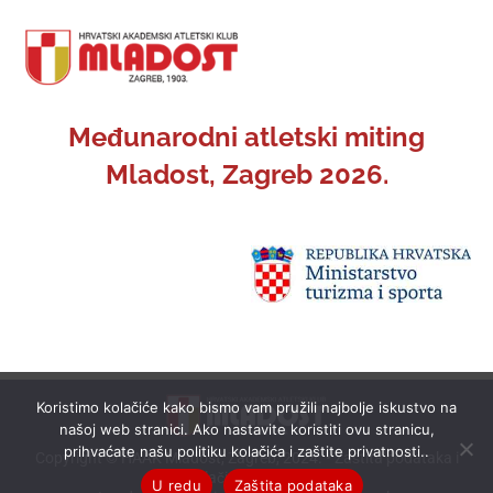
Međunarodni atletski miting
Mladost, Zagreb 2026.
Koristimo kolačiće kako bismo vam pružili najbolje iskustvo na
našoj web stranici. Ako nastavite koristiti ovu stranicu,
prihvaćate našu politiku kolačića i zaštite privatnosti..
Copyright © HAAK Mladost, Zagreb, 2024. •
Zaštita podataka i
kolačići (cookies)
U redu
Zaštita podataka