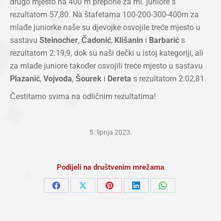
drugo mjesto na 400 m prepone za ml. juniore s
rezultatom 57,80. Na štafetama 100-200-300-400m za
mlađe juniorke naše su djevojke osvojile treće mjesto u
sastavu
Steinocher
,
Čadonić
,
Klišanin
i
Barbarić
s
rezultatom 2:19,9, dok su naši dečki u istoj kategoriji, ali
za mlađe juniore također osvojili treće mjesto u sastavu
Plazanić
,
Vojvoda
,
Šourek
i
Dereta
s rezultatom 2:02,81.
Čestitamo svima na odličnim rezultatima!
5. lipnja 2023.
Podijeli na društvenim mrežama
Share
Share
Share
Share
Share
on
on
on
on
on