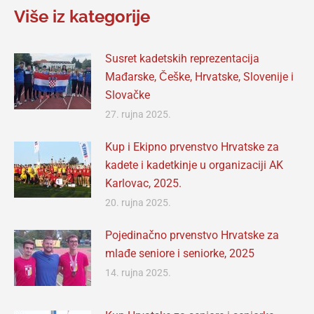
Facebook
X
Pinterest
LinkedIn
WhatsApp
Više iz kategorije
Susret kadetskih reprezentacija
Mađarske, Češke, Hrvatske, Slovenije i
Slovačke
27. rujna 2025.
Kup i Ekipno prvenstvo Hrvatske za
kadete i kadetkinje u organizaciji AK
Karlovac, 2025.
20. rujna 2025.
Pojedinačno prvenstvo Hrvatske za
mlađe seniore i seniorke, 2025
14. rujna 2025.