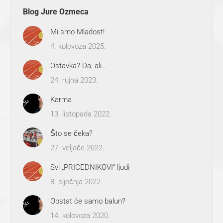
Blog Jure Ozmeca
Mi smo Mladost!
4. kolovoza 2025.
Ostavka? Da, ali…
24. rujna 2023.
Karma
13. listopada 2022.
Što se čeka?
27. veljače 2022.
Svi „PRICEDNIKOVI“ ljudi
8. siječnja 2022.
Opstat će samo balun?
14. kolovoza 2020.