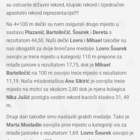
su ostvarile državni rekord, klupski rekord i izjednačen
apsolutni rekord reprezentacije!!!!
Na 4×100 m dečki su nam osigurali drugo mjesto u
sastavu
Plazanić
,
Bartolinčić
,
Šourek
i
Dereta
s
rezultatom 44,50. Naši dečki
Lovro
i
Mihael
također su
nas obogatili za dvije brončane medalje.
Lovro Šourek
osvojio je treće mjesto u kategoriji 110 m prepone za
mlađe juniore s rezultatom 17,75, dok je
Mihael
Bartolinčić
na 100 m osvojio treće mjesto s rezultatom
11,19. Naša mladostašica
Ana Sikirić
je osvojila treće
mjesto na motci sa skokom 2,80 dok je njena kolegica
Nika Jušić
postigla osobni rekord bacivši kladivo 31, 49
m.
Drugi dan također smo nastavili grabiti medalje. Tako je
Marta Musladin
osvojila prve mjesto u kategoriji vis za
mlađe juniorke s rezultatom 1,69.
Lovro Šourek
osvojio je