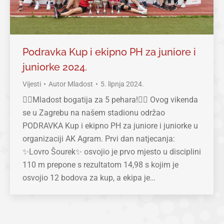
Podravka Kup i ekipno PH za juniore i
juniorke 2024.
Vijesti
Autor
Mladost
5. lipnja 2024.
❤️‍🔥Mladost bogatija za 5 pehara!❤️‍🔥 Ovog vikenda
se u Zagrebu na našem stadionu održao
PODRAVKA Kup i ekipno PH za juniore i juniorke u
organizaciji AK Agram. Prvi dan natjecanja:
✨Lovro Šourek✨ osvojio je prvo mjesto u disciplini
110 m prepone s rezultatom 14,98 s kojim je
osvojio 12 bodova za kup, a ekipa je…