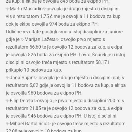
za kup, a ekipa je osvojila 843 boda za ekipno PH.
✨Marta Musladin✨osvojila je drugo mjesto u disciplini
vis s rezultatom 1,75 čime je osvojila 11 bodova za kup
dok je ekipa osvojila 974 boda za ekipno PH.
Odlične rezultate postigli smo u istoj disciplini za juniore
gdje je ✨Marijan Lažeta✨ osvojio prvo mjesto s
rezultatom 56,60 te je osvojio 12 bodova za kup, a ekipa
je osvojila 826 boda za ekipno PH. Lovro Šourek je u istoj
disciplini osvojio treće mjesto s rezultatom 58,17 i
prikupio 10 bodova za kup.
✨Jana Bujan✨ osvojila je drugo mjesto u disciplini dalj s
rezultatom 5,82 gdje je osvojila 11 bodova za kup, a ekipa
je osvojila 960 bodova za ekipno PH.
✨Filip Dereta✨osvojio je prvo mjesto u disciplini 200 m s
rezultatom 21,85 te je osvojio 12 bodova za kup, a ekipa
je osvojila 946 bodova za ekipno PH. U istoj disciplini
✨Mihael Bartolinčić✨ je osvojio treće mjesto s rezultatom
22,08 te je osvojio 10 bodova za kup.