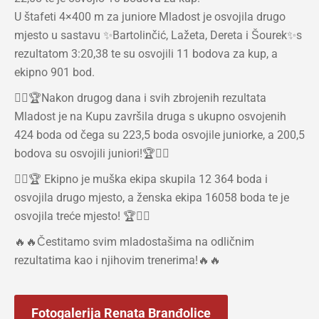
U štafeti 4×400 m za juniore Mladost je osvojila drugo
mjesto u sastavu ✨Bartolinčić, Lažeta, Dereta i Šourek✨s
rezultatom 3:20,38 te su osvojili 11 bodova za kup, a
ekipno 901 bod.
❤️‍🔥🏆Nakon drugog dana i svih zbrojenih rezultata
Mladost je na Kupu završila druga s ukupno osvojenih
424 boda od čega su 223,5 boda osvojile juniorke, a 200,5
bodova su osvojili juniori!🏆❤️‍🔥
❤️‍🔥🏆 Ekipno je muška ekipa skupila 12 364 boda i
osvojila drugo mjesto, a ženska ekipa 16058 boda te je
osvojila treće mjesto! 🏆❤️‍🔥
🔥🔥Čestitamo svim mladostašima na odličnim
rezultatima kao i njihovim trenerima!🔥🔥
Fotogalerija Renata Branđolice