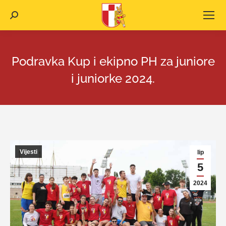
Search:
Podravka Kup i ekipno PH za juniore
i juniorke 2024.
Vijesti
lip
5
2024