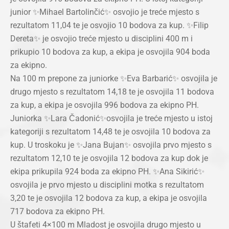
junior ✨Mihael Bartolinčić✨ osvojio je treće mjesto s
rezultatom 11,04 te je osvojio 10 bodova za kup. ✨Filip
Dereta✨ je osvojio treće mjesto u disciplini 400 m i
prikupio 10 bodova za kup, a ekipa je osvojila 904 boda
za ekipno.
Na 100 m prepone za juniorke ✨Eva Barbarić✨ osvojila je
drugo mjesto s rezultatom 14,18 te je osvojila 11 bodova
za kup, a ekipa je osvojila 996 bodova za ekipno PH.
Juniorka ✨Lara Čadonić✨osvojila je treće mjesto u istoj
kategoriji s rezultatom 14,48 te je osvojila 10 bodova za
kup. U troskoku je ✨Jana Bujan✨ osvojila prvo mjesto s
rezultatom 12,10 te je osvojila 12 bodova za kup dok je
ekipa prikupila 924 boda za ekipno PH. ✨Ana Sikirić✨
osvojila je prvo mjesto u disciplini motka s rezultatom
3,20 te je osvojila 12 bodova za kup, a ekipa je osvojila
717 bodova za ekipno PH.
U štafeti 4×100 m Mladost je osvojila drugo mjesto u