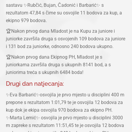
sastavu ✨Rubčić, Bujan, Čadonić i Barbarić✨ s
rezultatom 47,84 s čime su osvojile 11 bodova za kup, a
ekipno 979 bodova.
🏆Nakon prvog dana Mladost je na Kupu za juniore i
juniorke završila druga s osvojenih 109 bodova za juniore
i 131 bod za juniorke, odnosno 240 bodova ukupno.
🏆Nakon prvog dana Ekipnog PH, Mladost je s
juniorkama završila druga s ukupnih 8141 bod, a s
juniorima treća s ukupnih 6484 boda!
Drugi dan natjecanja:
✨Eva Barbarić✨osvojila je prvo mjesto u disciplini 400 m
prepone s rezultatom 1:01,79 te je osvojila 12 bodova za
kup dok je ekipa osvojila 970 bodova za ekipno PH.
✨Marta Lemić✨ osvojila je prvo mjesto u disciplini 3000
m zapreke s rezultatom 11:51,45 te je osvojila 12 bodova