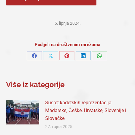
5. lipnja 2024.
Podijeli na društvenim mrežama
Share
Share
Share
Share
Share
on
on
on
on
on
Facebook
X
Pinterest
LinkedIn
WhatsApp
Više iz kategorije
Susret kadetskih reprezentacija
Mađarske, Češke, Hrvatske, Slovenije i
Slovačke
27. rujna 2025.