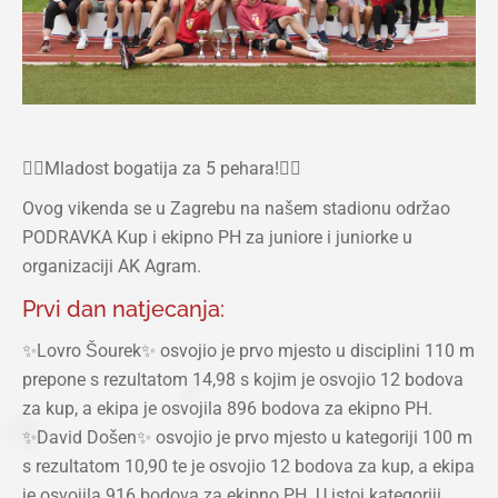
❤️‍🔥Mladost bogatija za 5 pehara!❤️‍🔥
Ovog vikenda se u Zagrebu na našem stadionu održao
PODRAVKA Kup i ekipno PH za juniore i juniorke u
organizaciji AK Agram.
Prvi dan natjecanja:
✨Lovro Šourek✨ osvojio je prvo mjesto u disciplini 110 m
prepone s rezultatom 14,98 s kojim je osvojio 12 bodova
za kup, a ekipa je osvojila 896 bodova za ekipno PH.
✨David Došen✨ osvojio je prvo mjesto u kategoriji 100 m
s rezultatom 10,90 te je osvojio 12 bodova za kup, a ekipa
je osvojila 916 bodova za ekipno PH. U istoj kategoriji